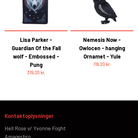
Lisa Parker -
Nemesis Now -
Guardian Of the Fall
Owlocen - hanging
wolf - Embossed -
Ornamet - Yule
Pung
119,20 kr.
319,20 kr.
Kontaktoplysninger
Hell Rose v/ Yvonne Foght
Amagerbro