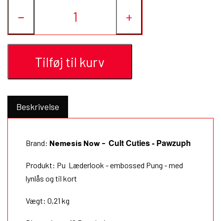
−
+
Tilføj til kurv
Beskrivelse
Cult Cuties - Pawzuph
Brand:
Nemesis Now
-
Produkt: Pu Læderlook - embossed Pung - med
lynlås og til kort
Vægt: 0,21 kg