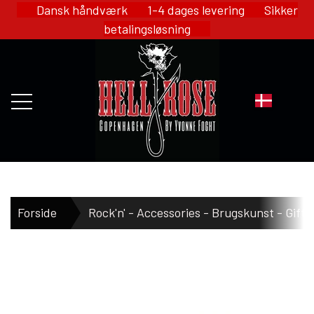
Dansk håndværk 1-4 dages levering Sikker
betalingsløsning
FORSIDE
Forside
Rock'n' - Accessories - Brugskunst - Gift
WEBSHOP
HELL ROSE - MERCH