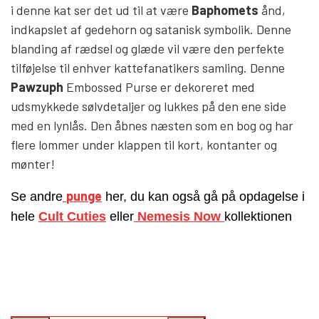
HELL ROSE - BAPHOMET
i denne kat ser det ud til at være
Baphomets
ånd,
indkapslet af gedehorn og satanisk symbolik. Denne
YFD - BLUSER
WET-LOOK
blanding af rædsel og glæde vil være den perfekte
tilføjelse til enhver kattefanatikers samling.
Denne
YFD - TOPPE
Pawzuph
Embossed Purse er dekoreret med
udsmykkede sølvdetaljer og lukkes på den ene side
med en lynlås
.
Den åbnes næsten som en bog og har
YFD - HOODIES
flere lommer
under klappen
til kort, kontanter og
mønter
!
punge
Se andre
her, du kan også gå på opdagelse i
hele
Cult Cuties
eller
Nemesis Now
kollektionen