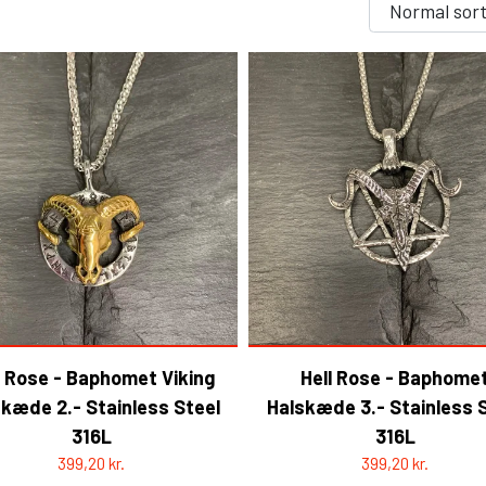
ROCK'N' - ACCESSORIES - BRUGSKUNST - GIFTW
SKO/STØVLER
TASKER/PUNGE
GOTHIC & FANTASY - BRUGSTING & DECOR
HELL ROSE - KEYHANGERS - NØGLERINGE
GOTH, ROCK & FANTASY - SMYKKER
l Rose - Baphomet Viking
Hell Rose - Baphome
kæde 2.- Stainless Steel
Halskæde 3.- Stainless 
316L
316L
399,20 kr.
399,20 kr.