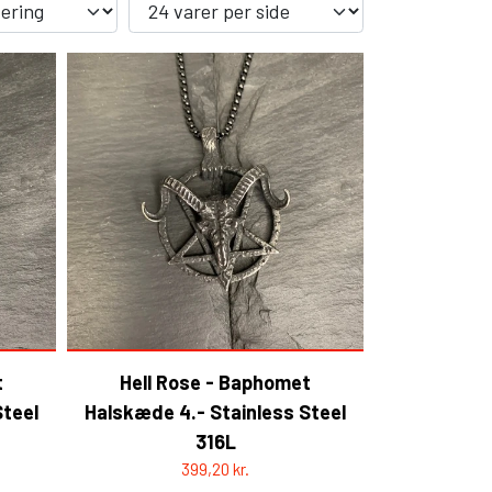
YFD - HERRE
ARE
ALL INCLUSIVE ITEMS
NYHEDER
HELL ROSE - GAVEKORT
TILBUD - UDSALG %
KOLLEKTIONER
t
Hell Rose - Baphomet
Steel
Halskæde 4.- Stainless Steel
316L
399,20 kr.