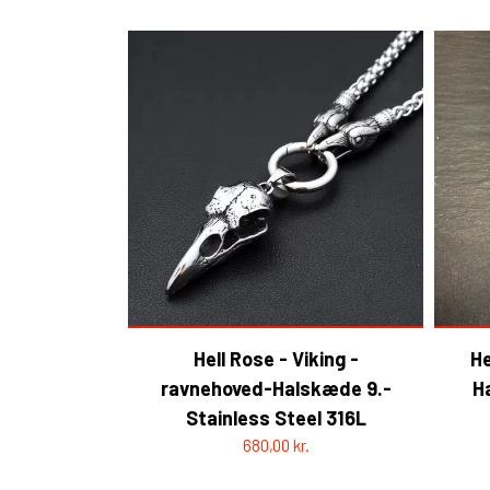
Hell Rose - Viking -
He
ravnehoved-Halskæde 9.-
H
Stainless Steel 316L
680,00 kr.