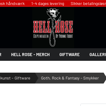
 håndværk 1-4 dages levering Sikker betalingsl
R
HELL ROSE - MERCH
GIFTWARE
GALLERI
NST - GIFTWARE
OSE - JEWELRY
LINGERI
skunst - Giftware
Goth, Rock & Fantasy - Smykker
HELL ROSE - LINGERI
 DECOR
YFD - LINGERI
X
IKON OF COPENHAGEN - LINGE
SMYKKER