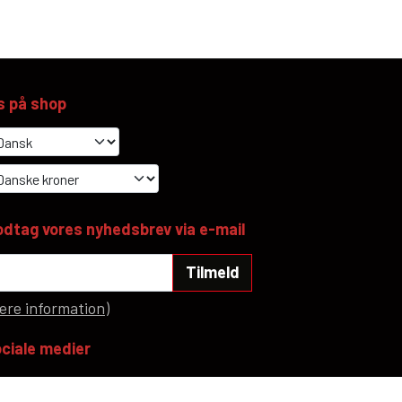
s på shop
dtag vores nyhedsbrev via e-mail
Tilmeld
ere information)
ciale medier