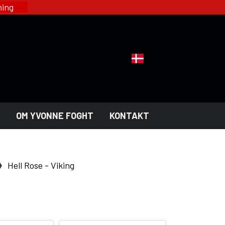
øsning
OM YVONNE FOGHT
KONTAKT
SUB-FASHION - CLOTHING
KOLLEKTIONER
Hell Rose - Viking
HELL ROSE - DAME
GOTH
HELL ROSE - HERRE
RI
YFD - DAME