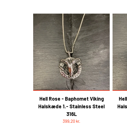
HELL ROSE - UP/RECYCLED
HERRE
DAME
Hell Rose - Baphomet Viking
Hel
Halskæde 1.- Stainless Steel
Hals
316L
399,20 kr.