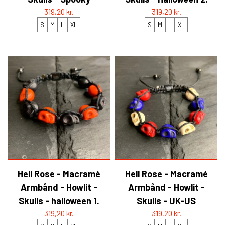
319,20 kr.
319,20 kr.
S
M
L
XL
S
M
L
XL
Hell Rose - Macramé
Hell Rose - Macramé
Armbånd - Howlit -
Armbånd - Howlit -
Skulls - halloween 1.
Skulls - UK-US
319,20 kr.
319,20 kr.