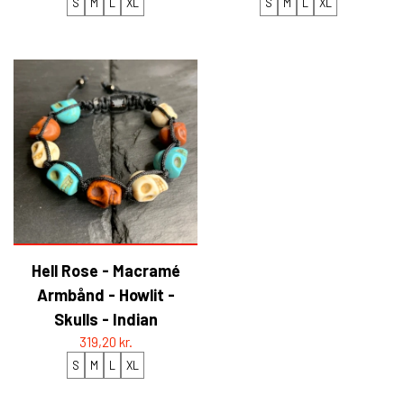
S
M
L
XL
S
M
L
XL
Hell Rose - Macramé
Armbånd - Howlit -
Skulls - Indian
319,20 kr.
S
M
L
XL