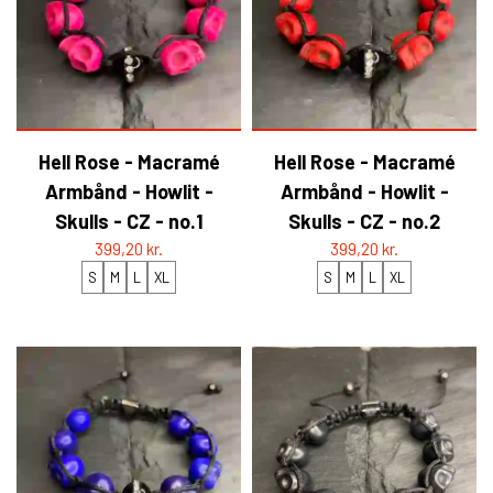
Hell Rose - Macramé
Hell Rose - Macramé
Armbånd - Howlit -
Armbånd - Howlit -
Skulls - CZ - no.1
Skulls - CZ - no.2
399,20 kr.
399,20 kr.
S
M
L
XL
S
M
L
XL