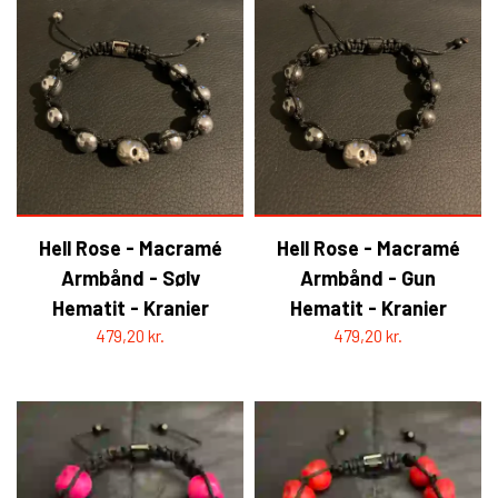
HELL ROSE - BAPHOMET
YFD - BLUSER
WET-LOOK
YFD - TOPPE
YFD - HOODIES
Hell Rose - Macramé
Hell Rose - Macramé
Armbånd - Sølv
Armbånd - Gun
Hematit - Kranier
Hematit - Kranier
479,20 kr.
479,20 kr.