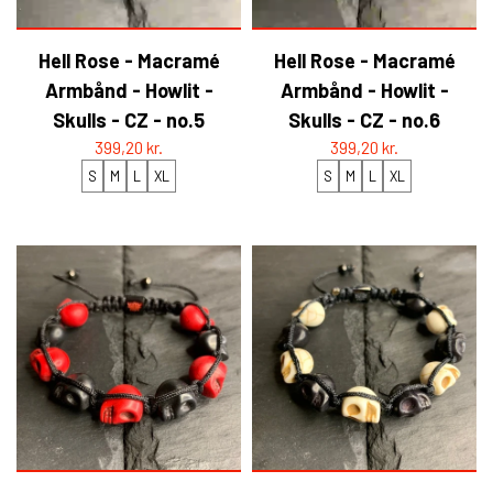
Hell Rose - Macramé
Hell Rose - Macramé
Armbånd - Howlit -
Armbånd - Howlit -
Skulls - CZ - no.5
Skulls - CZ - no.6
399,20 kr.
399,20 kr.
S
M
L
XL
S
M
L
XL