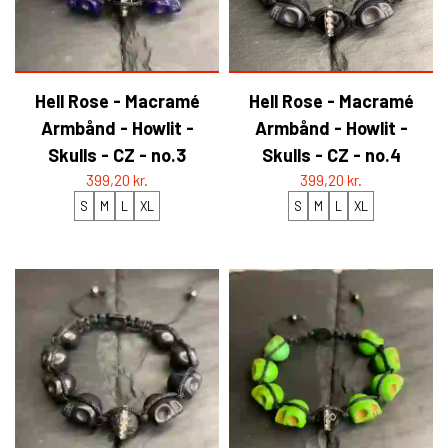
Hell Rose - Macramé
Hell Rose - Macramé
Armbånd - Howlit -
Armbånd - Howlit -
Skulls - CZ - no.3
Skulls - CZ - no.4
399,20 kr.
399,20 kr.
S
M
L
XL
S
M
L
XL