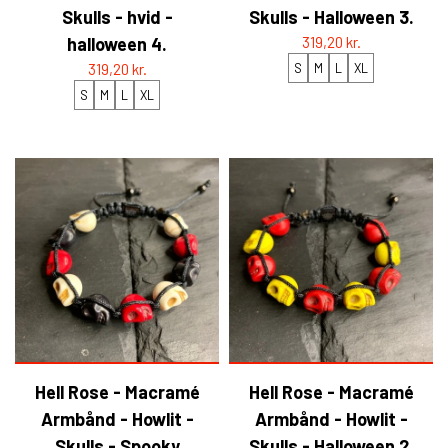
Skulls - hvid -
Skulls - Halloween 3.
halloween 4.
319,20 kr.
319,20 kr.
S
M
L
XL
S
M
L
XL
Hell Rose - Macramé
Hell Rose - Macramé
Armbånd - Howlit -
Armbånd - Howlit -
Skulls - Spooky
Skulls - Halloween 2.