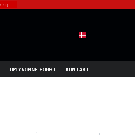
øsning
OM YVONNE FOGHT
KONTAKT
SUB-FASHION - CLOTHING
KOLLEKTIONER
HELL ROSE - DAME
GOTH
HELL ROSE - HERRE
RI
YFD - DAME