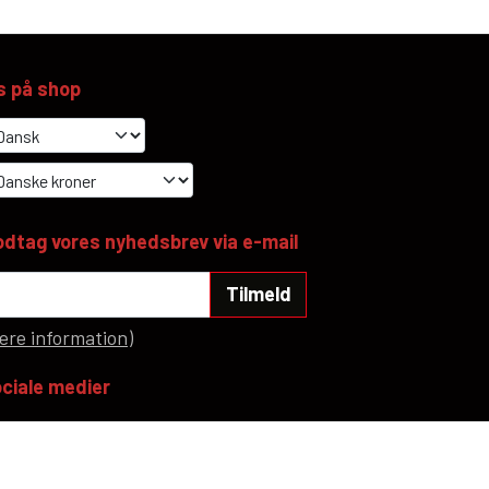
s på shop
dtag vores nyhedsbrev via e-mail
Tilmeld
ere information)
ciale medier