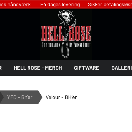
 håndværk 1-4 dages levering Sikker betalingsl
R
HELL ROSE - MERCH
GIFTWARE
GALLERI
NST - GIFTWARE
OSE - JEWELRY
LINGERI
YFD - Bh'er
Velour - BH’er
HELL ROSE - LINGERI
 DECOR
YFD - LINGERI
X
IKON OF COPENHAGEN - LINGE
SMYKKER