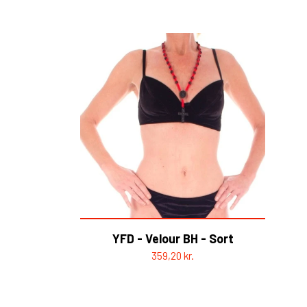
HELL ROSE - UP/RECYCLED
HERRE
DAME
YFD - Velour BH - Sort
359,20 kr.