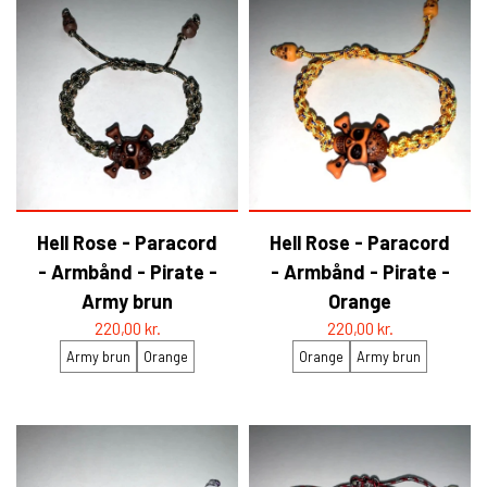
HELL ROSE - BAPHOMET
YFD - BLUSER
WET-LOOK
YFD - TOPPE
YFD - HOODIES
Hell Rose - Paracord
Hell Rose - Paracord
- Armbånd - Pirate -
- Armbånd - Pirate -
Army brun
Orange
220,00 kr.
220,00 kr.
Army brun
Orange
Orange
Army brun