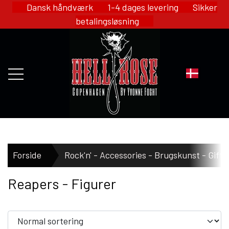
Dansk håndværk 1-4 dages levering Sikker
betalingsløsning
FORSIDE
Forside
Rock'n' - Accessories - Brugskunst - Gift
Reapers - Figurer
WEBSHOP
HELL ROSE - MERCH