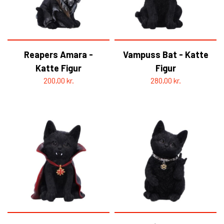
HELL ROSE - BAPHOMET
YFD - BLUSER
WET-LOOK
Reapers Amara -
Vampuss Bat - Katte
YFD - TOPPE
Katte Figur
Figur
200,00 kr.
280,00 kr.
YFD - HOODIES