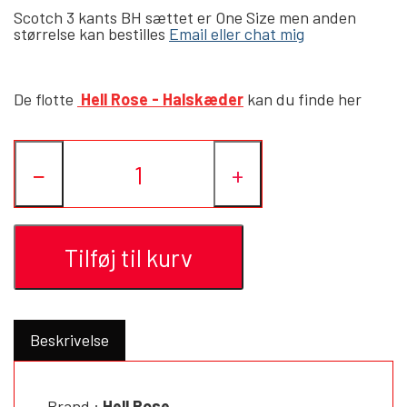
HELL ROSE - BAPHOMET
Scotch 3 kants BH sættet er One Size men anden
størrelse kan bestilles
Email eller chat mig
YFD - BLUSER
WET-LOOK
De flotte
Hell Rose - Halskæder
kan du finde her
YFD - TOPPE
YFD - HOODIES
−
+
Tilføj til kurv
Beskrivelse
Brand :
Hell Rose