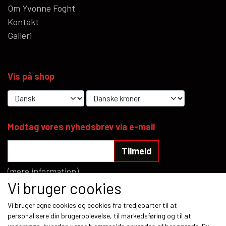
Om Yvonne Foght
Kontakt
Galleri
Vis på shop
Modtag vores nyhedsbrev via e-mail
Tilmeld
(mere information)
Vi bruger cookies
Sociale medier
Vi bruger egne cookies og cookies fra tredjeparter til at
personalisere din brugeroplevelse, til markedsføring og til at