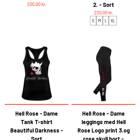
200,00 kr.
2. - Sort
220,00 kr.
S
M
L
XL
Hell Rose - Dame
Hell Rose - Dame
Tank T-shirt
leggings med Hell
Beautiful Darkness -
Rose Logo print 3.og
Sort
rose skull bort -