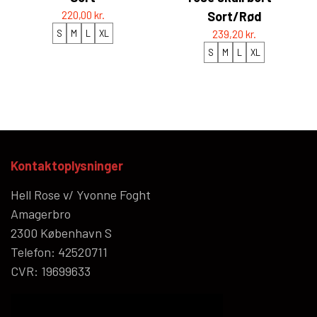
220,00 kr.
Sort/Rød
S
M
L
XL
239,20 kr.
S
M
L
XL
Kontaktoplysninger
Hell Rose v/ Yvonne Foght
Amagerbro
2300 København S
Telefon: 42520711
CVR: 19699633