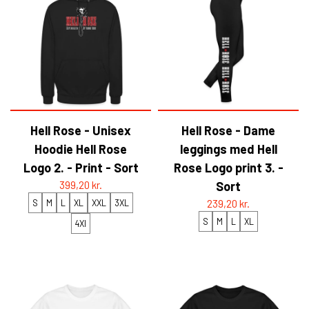
HELL ROSE - BAPHOMET
YFD - BLUSER
WET-LOOK
YFD - TOPPE
YFD - HOODIES
Hell Rose - Unisex
Hell Rose - Dame
Hoodie Hell Rose
leggings med Hell
Logo 2. - Print - Sort
Rose Logo print 3. -
399,20 kr.
Sort
S
M
L
XL
XXL
3XL
239,20 kr.
S
M
L
XL
4Xl