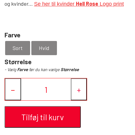
HELL ROSE - BAPHOMET
og kvinder...
Hell Rose
Se her til kvinder
Logo print
YFD - BLUSER
WET-LOOK
Farve
YFD - TOPPE
Sort
Hvid
YFD - HOODIES
Størrelse
- Vælg
Farve
før du kan vælge
Størrelse
−
+
Tilføj til kurv