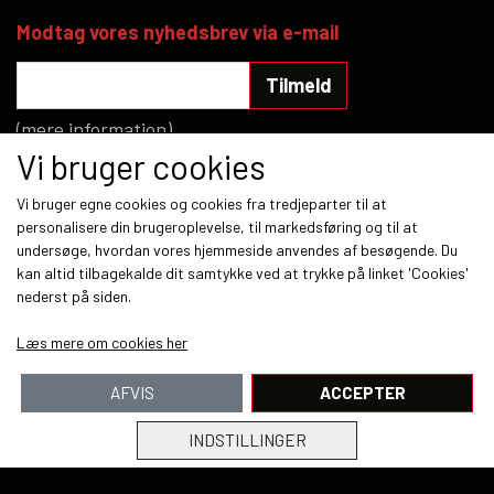
Modtag vores nyhedsbrev via e-mail
Tilmeld
(mere information)
Vi bruger cookies
Sociale medier
Vi bruger egne cookies og cookies fra tredjeparter til at
personalisere din brugeroplevelse, til markedsføring og til at
undersøge, hvordan vores hjemmeside anvendes af besøgende. Du
kan altid tilbagekalde dit samtykke ved at trykke på linket 'Cookies'
nederst på siden.
Betalingsmetoder
Læs mere om cookies her
AFVIS
ACCEPTER
INDSTILLINGER