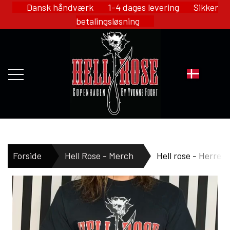
Dansk håndværk 1-4 dages levering Sikker
betalingsløsning
FORSIDE
Forside
Hell Rose - Merch
Hell rose - Herre T
WEBSHOP
HELL ROSE - MERCH