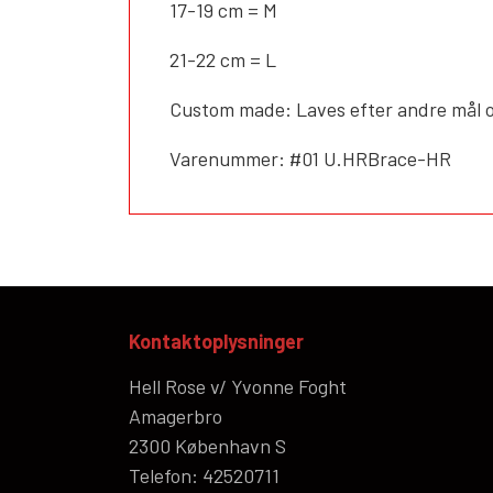
17-19 cm = M
21-22 cm = L
Custom made: Laves efter andre mål o
Varenummer: #01 U.HRBrace-HR
Kontaktoplysninger
Hell Rose v/ Yvonne Foght
Amagerbro
2300 København S
Telefon: 42520711