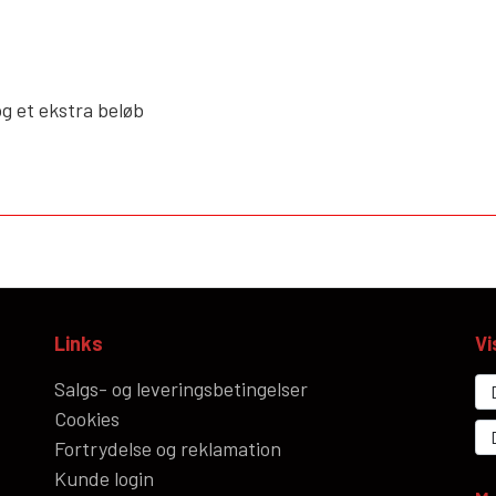
g et ekstra beløb
Links
Vi
Salgs- og leveringsbetingelser
Cookies
Fortrydelse og reklamation
Kunde login