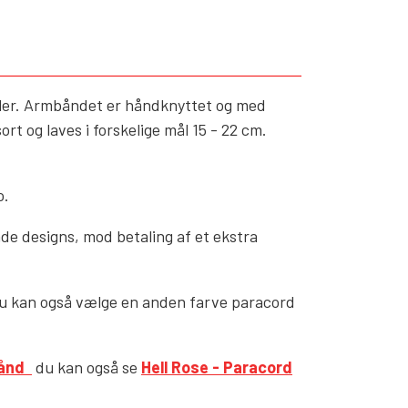
YFD - HERRE
ARE
ALL INCLUSIVE ITEMS
NYHEDER
ler. Armbåndet er håndknyttet og med
HELL ROSE - GAVEKORT
ort og laves i forskelige mål 15 - 22 cm.
TILBUD - UDSALG %
KOLLEKTIONER
o.
e designs, mod betaling af et ekstra
 du kan også vælge en anden farve paracord
bånd
du kan også se
Hell Rose - Paracord