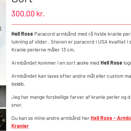
300,00 kr.
ROCK'N' - ACCESSORIES - BRUGSKUNST - GIFTW
SKO/STØVLER
Hell Rose
Paracord armbånd med rå hvide kranie per
TASKER/PUNGE
lukning af slider . Snoren er paracord i USA kvalitet i s
GOTHIC & FANTASY - BRUGSTING & DECOR
Kranie perlerne måler 13 cm.
HELL ROSE - KEYHANGERS - NØGLERINGE
Armbåndet kommer i en sort æske med
Hell Rose
log
GOTH, ROCK & FANTASY - SMYKKER
Armbåndet kan laves efter andre mål eller custom mad
beløb.
Jeg har mange forskellige farver af kranie perler og
snor.
Du kan se mine andre armbånd her
Hell Rose - Arm
Kranier