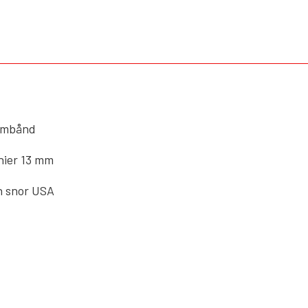
Armbånd
anier 13 mm
n snor USA