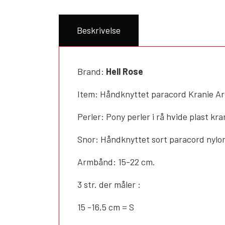
Beskrivelse
Brand:
Hell Rose
Item: Håndknyttet paracord Kranie 
Perler: Pony perler i rå hvide plast kr
Snor: Håndknyttet sort paracord nylo
Armbånd: 15-22 cm.
3 str. der måler :
15 -16,5 cm = S