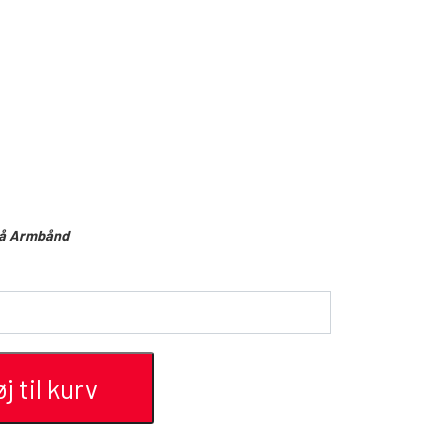
på Armbånd
øj til kurv