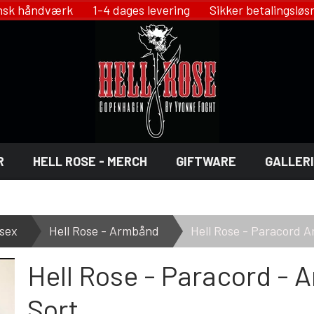
 håndværk 1-4 dages levering Sikker betalingsl
R
HELL ROSE - MERCH
GIFTWARE
GALLERI
NST - GIFTWARE
OSE - JEWELRY
LINGERI
sex
Hell Rose - Armbånd
Hell Rose - Paracord 
HELL ROSE - LINGERI
 DECOR
Hell Rose - Paracord - 
YFD - LINGERI
X
IKON OF COPENHAGEN - LINGE
SMYKKER
Sort