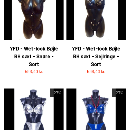
HELL ROSE - BAPHOMET
YFD - BLUSER
WET-LOOK
YFD - TOPPE
YFD - Wet-look Bøjle
YFD - Wet-look Bøjle
YFD - HOODIES
BH sæt - Snøre -
BH sæt - Sejlringe -
Sort
Sort
598,40 kr.
598,40 kr.
-27%
-27%