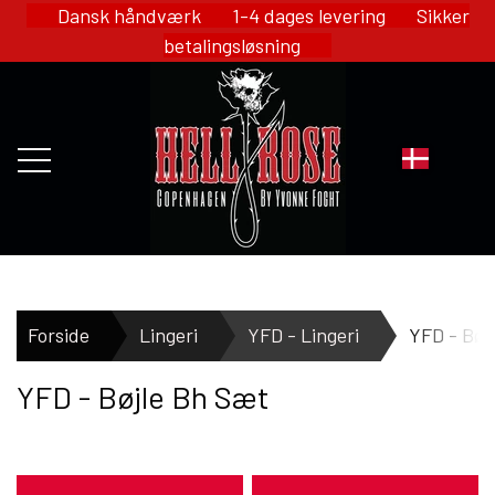
Dansk håndværk 1-4 dages levering Sikker
betalingsløsning
FORSIDE
Forside
Lingeri
YFD - Lingeri
YFD - Bøj
YFD - Bøjle Bh Sæt
WEBSHOP
HELL ROSE - MERCH