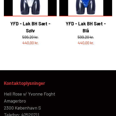
YFD - Lak BH Sæt -
YFD - Lak BH Sæt -
Sølv
Blå
599,20 kr.
599,20 kr.
440,00 kr.
440,00 kr.
Kontaktoplysninger
Hell Rose v/ Yvonne Foght
Amagerbro
2300 København S
Telefon: 42520711