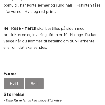
HELL ROSE - BAPHOMET
bomuld , har korte ærmer og rund hals. T-shirten fåes
YFD - BLUSER
WET-LOOK
i farverne : Hvid og rød print.
YFD - TOPPE
Hell Rose - Merch
skal bestilles på siden med
produkterne og leveringstiden er 10-14 dage. Du kan
vælge når du kommer til betaling om du vil afhente
YFD - HOODIES
eller om det skal sendes.
Farve
Hvid
Rød
Størrelse
- Vælg
Farve
før du kan vælge
Størrelse